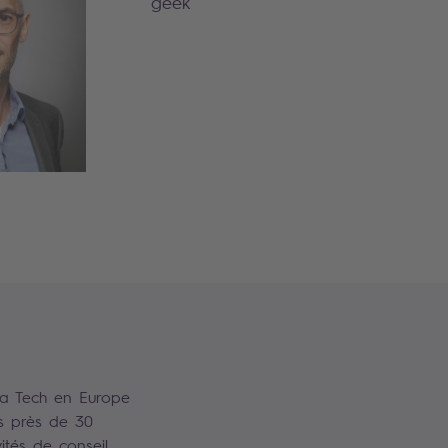
geek
la Tech en Europe
s près de 30
ités de conseil,